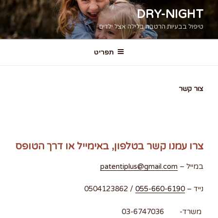
דילוג
DRY-NIGHT
לתוכן
טיפול בבעיות הרטבה בלילה אצל ילדים
תפריט
צור קשר
צרו עמנו קשר בטלפון, באימייל או דרך הטופס
במייל –
patentiplus@gmail.com
נייד –
055-660-6190
/ 0504123862
משרד- 03-6747036